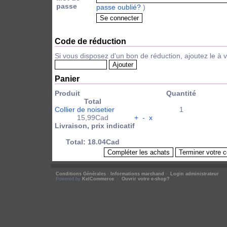
passe
passe oublié?
)
Code de réduction
Si vous disposez d'un bon de réduction, ajoutez le 
Panier
Produit
Quantité
Total
Collier de noisetier
1
15,99Cad
+
-
x
Livraison, prix indicatif
Total: 18.04Cad
Conditions Générales
-
Informations marchand
-
Login administrateur
Powered by
KelCommerce
-
Ouvrir votre e-shop?