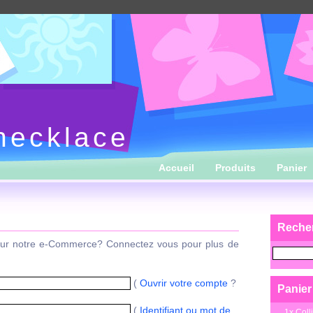
necklace
Accueil
Produits
Panier
Reche
sur notre e-Commerce? Connectez vous pour plus de
(
Ouvrir votre compte
?
Panier
(
Identifiant ou mot de
1x
Coll