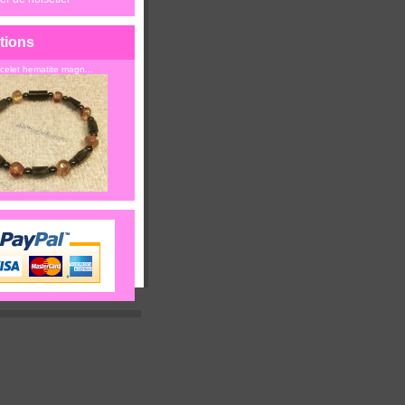
tions
celet hematite magn...