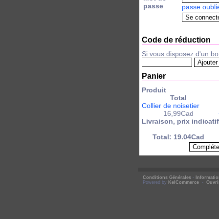
passe
passe oubli
Code de réduction
Si vous disposez d'un bo
Panier
Produit
Total
Collier de noisetier
16,99Cad
Livraison, prix indicatif
Total: 19.04Cad
Conditions Générales
-
Informati
Powered by
KelCommerce
-
Ouvri