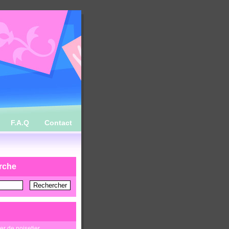
F.A.Q
Contact
rche
ier de noisetier