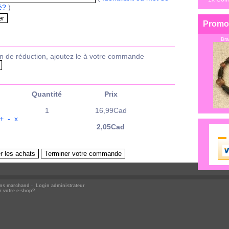
é?
)
Promo
Bra
n de réduction, ajoutez le à votre commande
Quantité
Prix
1
16,99Cad
+
-
x
2,05Cad
ons marchand
-
Login administrateur
r votre e-shop?